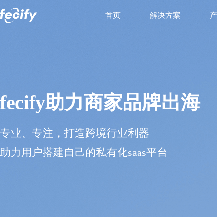
首页
解决方案
Fecify基础文档
跨境电商B2C解决方案
跨境电商B2C独立站
帮助开发者快速上手 Fecify，涵盖安装部署、核心功能
私有化部署到自己服务器，支持B2C独立站SaaS无限开
私有化部署跨境saas独立站无限开，支持多语言多货币，支持
fecify助力商家品牌出海
法以及使用示例，提供清晰的入门指引和实践参考。
模式收店铺年费的新盈利模式
stripe等十几种支付方式，支持服务商入驻商家授权年
专业、专注，打造跨境行业利器
AI 龙虾 Skill 智能体平台
助力用户搭建自己的私有化saas平台
打造新一代 AI 智能建站平台，全面支持龙虾 Skill 等智
然语言操作 Fecify，完成站群管理、模板装修、商品导入
置等业务，轻松实现建站与运营，提升效率与自动化能力。
onclick="event.stopPropagation();">店铺商家端Skill API
服务端总后台Sk