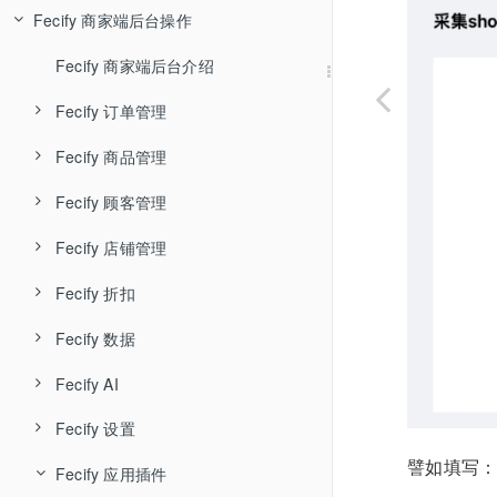
Fecify 商家端后台操作
Fecify AI知识库
Fecify 环境配置-宝塔
Fecify 用户管理
Fecify 系统安装
Fecify 店铺管理
Fecify 商家端后台介绍
Fecify系统自启动配置
Fecify 应用管理
Fecify 订单管理
Fecify ssl
Fecify 升级授权
Fecify 商品管理
Fecify 待处理订单
Fecify 宝塔中如何开启下载器
Fecify 系统设置
Fecify 顾客管理
Fecify 未完成订单
Fecify 商品管理
Fecify 待处理订单列表和导出
Fecify 安装，升级问题
Fecify 店铺防关联
Fecify 店铺管理
Fecify 售后订单
Fecify 商品专辑
Fecify 顾客列表
Fecify 订单取消
Fecify 未完成订单列表
Fecify 账户体系
Fecify 折扣
Fecify 商品回收站
Fecify 顾客留言
Fecify 店铺主题装修
Fecify 订单召回邮件
Fecify 售后-退款退货
Fecify 订单时间轴，标签和备注
Fecify 数据
Fecify 商品导入导出
Fecify 店铺装修详细
Fecify 优惠券
Fecify 订单发货
Fecify AI
Fecify 菜单导航
Fecify 订单分析
Fecify 订单收货
Fecify 设置
Fecify AI智能体
Fecify 自定义页面
Fecify 商品分析
Fecify 发起订单售后
譬如填写
Fecify 应用插件
Fecify 网站体检
Fecify 基础设置
Fecify URL重定向
Fecify 顾客统计