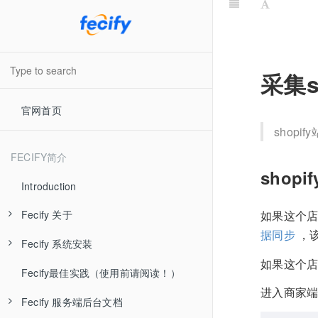
采集s
官网首页
shop
FECIFY简介
shop
Introduction
如果这个店
Fecify 关于
据同步
，该
Fecify 系统安装
Fecify 系统介绍
如果这个
Fecify最佳实践（使用前请阅读！）
Fecify 视频教学
Fecify 准备工作
进入商家端
Fecify 服务端后台文档
Fecify 最新发布
Fecify 环境配置-手动